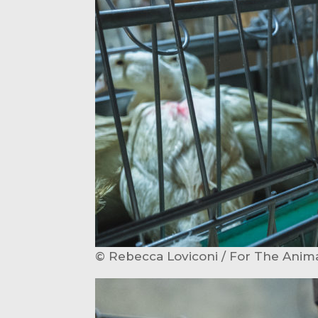
© Rebecca Loviconi / For The Anim