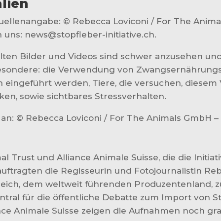
lien
(Quellenangabe: © Rebecca Loviconi / For The Anim
 uns: news@stopfleber-initiative.ch.
ellten Bilder und Videos sind schwer anzusehen u
sbesondere: die Verwendung von Zwangsernährungs
eingeführt werden, Tiere, die versuchen, diesem 
en, sowie sichtbares Stressverhalten.
le an: © Rebecca Loviconi / For The Animals GmbH 
 Trust und Alliance Animale Suisse, die die Initiat
ftragten die Regisseurin und Fotojournalistin Rebe
eich, dem weltweit führenden Produzentenland, z
ntral für die öffentliche Debatte zum Import von S
ance Animale Suisse zeigen die Aufnahmen noch gr