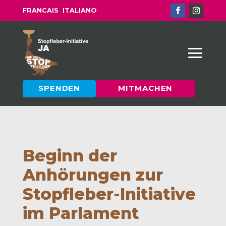
FRANCAIS
ITALIANO
SPENDEN
MITMACHEN
Beginn der
Anhörungen zur
Stopfleber-Initiative
im Parlament