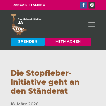
FRANCAIS
ITALIANO
SPENDEN
MITMACHEN
Die Stopfleber-
Initiative geht an
den Ständerat
18. März 2026